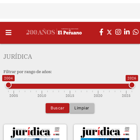
JURÍDICA
Filtrar por rango de años:
2004
2026
2005
2010
2015
2020
2025
Buscar
Limpiar