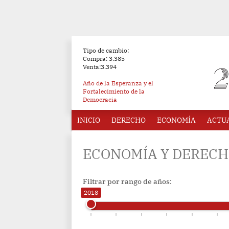
Tipo de cambio:
Compra: 3.385
Venta:3.394
Año de la Esperanza y el
Fortalecimiento de la
Democracia
INICIO
DERECHO
ECONOMÍA
ACTU
ECONOMÍA Y DEREC
Filtrar por rango de años:
2018