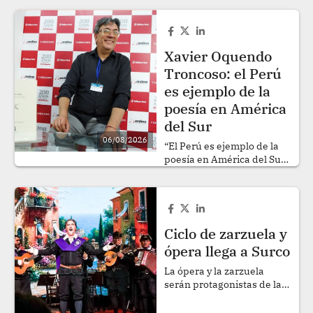
Xavier Oquendo
Troncoso: el Perú
es ejemplo de la
poesía en América
del Sur
06/08/2026
“El Perú es ejemplo de la
poesía en América del Sur”,
opina el destacado poeta y
gestor cultural ecuatoriano
Xavier Oquendo Troncoso.
“Todos vemos al Perú como
un país que influye
Ciclo de zarzuela y
decisivamente a cualquier
ópera llega a Surco
poeta que escriba en
español”, acota. .
La ópera y la zarzuela
serán protagonistas de la
Temporada Lírica 2026. El
ciclo se realizará del 6 al 16