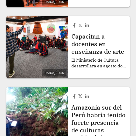
06/08/2026
de agosto en el Teatro
Municipal de Surco..
Capacitan a
docentes en
enseñanza de arte
El Ministerio de Cultura
desarrollará en agosto dos
experiencias pedagógicas
06/08/2026
virtuales del Programa de
Artes en la Escuela (PASE).
.
Amazonía sur del
Perú habría tenido
fuerte presencia
de culturas