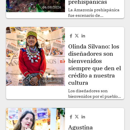
prehispánicas
06/08/2026
La Amazonía prehispánica
fue escenario de
sociedades más complejas
y extensas de lo que
durante décadas se pensó.
.
Olinda Silvano: los
diseñadores son
bienvenidos
siempre que den el
crédito a nuestra
cultura
05/08/2026
Los diseñadores son
bienvenidos por el pueblo
shipibo-konibo, siempre
que respeten y se
pronuncien dando crédito
a nuestra cultura, opina la
maestra del arte kené,
Agustina
Olinda Silvano. .