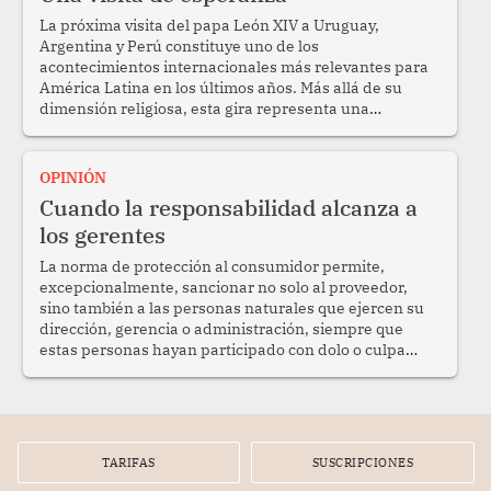
La próxima visita del papa León XIV a Uruguay,
Argentina y Perú constituye uno de los
acontecimientos internacionales más relevantes para
América Latina en los últimos años. Más allá de su
dimensión religiosa, esta gira representa una
oportunidad para reafirmar el valor del diálogo,
fortalecer los vínculos entre los pueblos y proyectar
una imagen de cooperación en una región que
OPINIÓN
enfrenta desafíos en materia de desarrollo, cohesión
Cuando la responsabilidad alcanza a
social y gobernabilidad.
los gerentes
La norma de protección al consumidor permite,
excepcionalmente, sancionar no solo al proveedor,
sino también a las personas naturales que ejercen su
dirección, gerencia o administración, siempre que
estas personas hayan participado con dolo o culpa
inexcusable en el planeamiento, la realización o la
ejecución de la infracción. En un caso reciente,
Indecopi sancionó al gerente de un proveedor de
servicios de entretenimiento por la frustrada
realización de un meet and greet con Lionel Messi,
TARIFAS
SUSCRIPCIONES
cuya presencia fue ofrecida, a su vez, por el gerente de