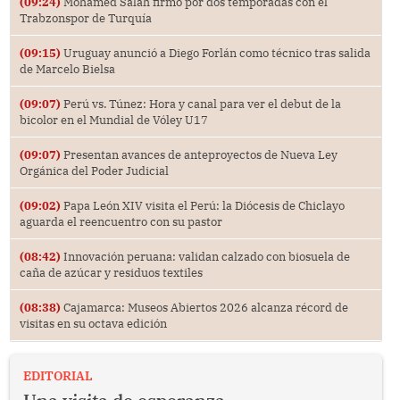
(09:24)
Mohamed Salah firmó por dos temporadas con el
Trabzonspor de Turquía
(09:15)
Uruguay anunció a Diego Forlán como técnico tras salida
de Marcelo Bielsa
(09:07)
Perú vs. Túnez: Hora y canal para ver el debut de la
bicolor en el Mundial de Vóley U17
(09:07)
Presentan avances de anteproyectos de Nueva Ley
Orgánica del Poder Judicial
(09:02)
Papa León XIV visita el Perú: la Diócesis de Chiclayo
aguarda el reencuentro con su pastor
(08:42)
Innovación peruana: validan calzado con biosuela de
caña de azúcar y residuos textiles
(08:38)
Cajamarca: Museos Abiertos 2026 alcanza récord de
visitas en su octava edición
EDITORIAL