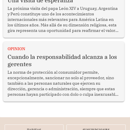
Una visita de esperanza
La próxima visita del papa León XIV a Uruguay, Argentina
y Perú constituye uno de los acontecimientos
internacionales más relevantes para América Latina en
los últimos años. Más allá de su dimensión religiosa, esta
gira representa una oportunidad para reafirmar el valor
del diálogo, fortalecer los vínculos entre los pueblos y
proyectar una imagen de cooperación en una región que
enfrenta desafíos en materia de desarrollo, cohesión
OPINION
social y gobernabilidad.
Cuando la responsabilidad alcanza a los
gerentes
La norma de protección al consumidor permite,
excepcionalmente, sancionar no solo al proveedor, sino
también a las personas naturales que ejercen su
dirección, gerencia o administración, siempre que estas
personas hayan participado con dolo o culpa inexcusable
en el planeamiento, la realización o la ejecución de la
infracción. En un caso reciente, Indecopi sancionó al
gerente de un proveedor de servicios de entretenimiento
por la frustrada realización de un meet and greet con
Lionel Messi, cuya presencia fue ofrecida, a su vez, por el
gerente de la empresa promotora en una entrevista
TARIFAS
SUSCRIPCIONES