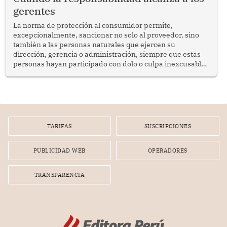
gerentes
La norma de protección al consumidor permite,
excepcionalmente, sancionar no solo al proveedor, sino
también a las personas naturales que ejercen su
dirección, gerencia o administración, siempre que estas
personas hayan participado con dolo o culpa inexcusable
en el planeamiento, la realización o la ejecución de la
infracción. En un caso reciente, Indecopi sancionó al
gerente de un proveedor de servicios de entretenimiento
por la frustrada realización de un meet and greet con
Lionel Messi, cuya presencia fue ofrecida, a su vez, por el
gerente de la empresa promotora en una entrevista
TARIFAS
SUSCRIPCIONES
radial.
PUBLICIDAD WEB
OPERADORES
TRANSPARENCIA