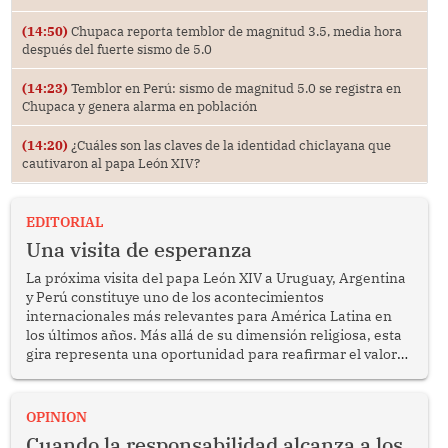
(14:50)
Chupaca reporta temblor de magnitud 3.5, media hora
después del fuerte sismo de 5.0
(14:23)
Temblor en Perú: sismo de magnitud 5.0 se registra en
Chupaca y genera alarma en población
(14:20)
¿Cuáles son las claves de la identidad chiclayana que
cautivaron al papa León XIV?
EDITORIAL
Una visita de esperanza
La próxima visita del papa León XIV a Uruguay, Argentina
y Perú constituye uno de los acontecimientos
internacionales más relevantes para América Latina en
los últimos años. Más allá de su dimensión religiosa, esta
gira representa una oportunidad para reafirmar el valor
del diálogo, fortalecer los vínculos entre los pueblos y
proyectar una imagen de cooperación en una región que
enfrenta desafíos en materia de desarrollo, cohesión
OPINION
social y gobernabilidad.
Cuando la responsabilidad alcanza a los