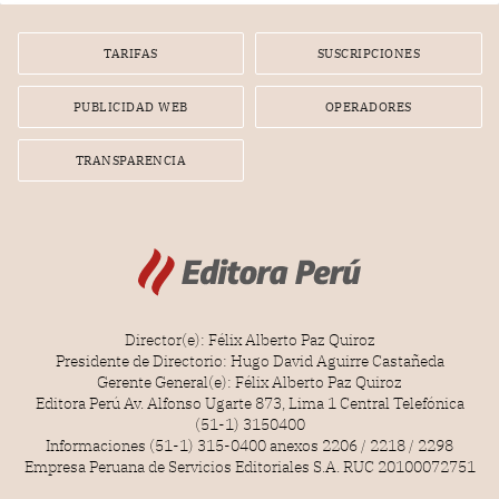
por la frustrada realización de un meet and greet con
Lionel Messi, cuya presencia fue ofrecida, a su vez, por el
gerente de la empresa promotora en una entrevista
TARIFAS
SUSCRIPCIONES
radial.
PUBLICIDAD WEB
OPERADORES
TRANSPARENCIA
Director(e): Félix Alberto Paz Quiroz
Presidente de Directorio: Hugo David Aguirre Castañeda
Gerente General(e): Félix Alberto Paz Quiroz
Editora Perú Av. Alfonso Ugarte 873, Lima 1 Central Telefónica
(51-1) 3150400
Informaciones (51-1) 315-0400 anexos 2206 / 2218 / 2298
Empresa Peruana de Servicios Editoriales S.A. RUC 20100072751