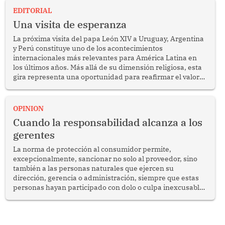
EDITORIAL
Una visita de esperanza
La próxima visita del papa León XIV a Uruguay, Argentina
y Perú constituye uno de los acontecimientos
internacionales más relevantes para América Latina en
los últimos años. Más allá de su dimensión religiosa, esta
gira representa una oportunidad para reafirmar el valor
del diálogo, fortalecer los vínculos entre los pueblos y
proyectar una imagen de cooperación en una región que
enfrenta desafíos en materia de desarrollo, cohesión
OPINION
social y gobernabilidad.
Cuando la responsabilidad alcanza a los
gerentes
La norma de protección al consumidor permite,
excepcionalmente, sancionar no solo al proveedor, sino
también a las personas naturales que ejercen su
dirección, gerencia o administración, siempre que estas
personas hayan participado con dolo o culpa inexcusable
en el planeamiento, la realización o la ejecución de la
infracción. En un caso reciente, Indecopi sancionó al
gerente de un proveedor de servicios de entretenimiento