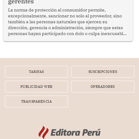
gerentes
La norma de protección al consumidor permite,
excepcionalmente, sancionar no solo al proveedor, sino
también a las personas naturales que ejercen su
dirección, gerencia o administración, siempre que estas
personas hayan participado con dolo o culpa inexcusable
en el planeamiento, la realización o la ejecución de la
infracción. En un caso reciente, Indecopi sancionó al
gerente de un proveedor de servicios de entretenimiento
por la frustrada realización de un meet and greet con
Lionel Messi, cuya presencia fue ofrecida, a su vez, por el
gerente de la empresa promotora en una entrevista
TARIFAS
SUSCRIPCIONES
radial.
PUBLICIDAD WEB
OPERADORES
TRANSPARENCIA