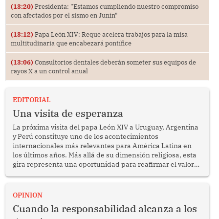
(13:20)
Presidenta: “Estamos cumpliendo nuestro compromiso
con afectados por el sismo en Junín"
(13:12)
Papa León XIV: Reque acelera trabajos para la misa
multitudinaria que encabezará pontífice
(13:06)
Consultorios dentales deberán someter sus equipos de
rayos X a un control anual
EDITORIAL
Una visita de esperanza
La próxima visita del papa León XIV a Uruguay, Argentina
y Perú constituye uno de los acontecimientos
internacionales más relevantes para América Latina en
los últimos años. Más allá de su dimensión religiosa, esta
gira representa una oportunidad para reafirmar el valor
del diálogo, fortalecer los vínculos entre los pueblos y
proyectar una imagen de cooperación en una región que
enfrenta desafíos en materia de desarrollo, cohesión
OPINION
social y gobernabilidad.
Cuando la responsabilidad alcanza a los