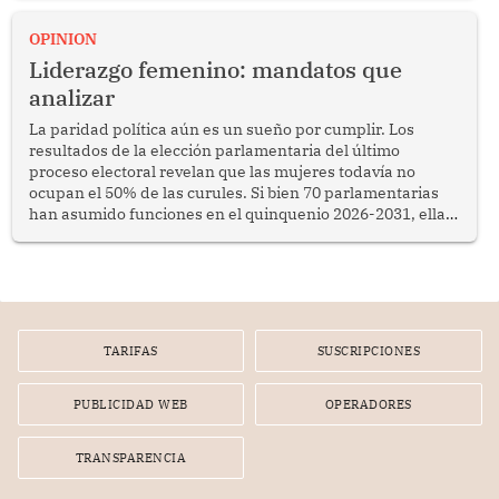
OPINION
Liderazgo femenino: mandatos que
analizar
La paridad política aún es un sueño por cumplir. Los
resultados de la elección parlamentaria del último
proceso electoral revelan que las mujeres todavía no
ocupan el 50% de las curules. Si bien 70 parlamentarias
han asumido funciones en el quinquenio 2026-2031, ellas
representan apenas el 36.8% de los 190 integrantes del
nuevo Congreso bicameral (60 senadores y 130
diputados).
TARIFAS
SUSCRIPCIONES
PUBLICIDAD WEB
OPERADORES
TRANSPARENCIA