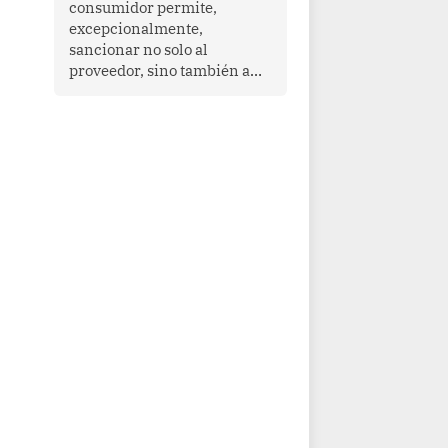
consumidor permite,
que enfrenta desafíos en
excepcionalmente,
materia de desarrollo,
sancionar no solo al
cohesión social y
proveedor, sino también a
gobernabilidad.
las personas naturales que
ejercen su dirección,
gerencia o administración,
siempre que estas personas
hayan participado con dolo o
culpa inexcusable en el
planeamiento, la realización
o la ejecución de la
infracción. En un caso
reciente, Indecopi sancionó
al gerente de un proveedor
de servicios de
entretenimiento por la
frustrada realización de un
meet and greet con Lionel
Messi, cuya presencia fue
ofrecida, a su vez, por el