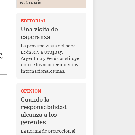
en Cañaris
EDITORIAL
Una visita de
esperanza
La próxima visita del papa
León XIV a Uruguay,
,
Argentina y Perú constituye
uno de los acontecimientos
internacionales más
relevantes para América
Latina en los últimos años.
Más allá de su dimensión
OPINION
religiosa, esta gira
Cuando la
representa una oportunidad
responsabilidad
para reafirmar el valor del
alcanza a los
diálogo, fortalecer los
gerentes
vínculos entre los pueblos y
proyectar una imagen de
La norma de protección al
cooperación en una región