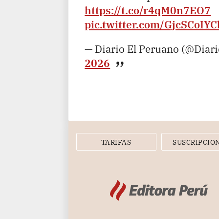
https://t.co/r4qM0n7EO7
pic.twitter.com/GjcSCoIYC
— Diario El Peruano (@Diar
2026
TARIFAS
SUSCRIPCIO