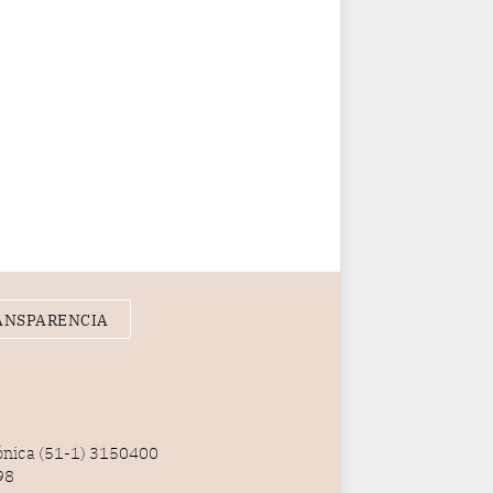
ANSPARENCIA
fónica (51-1) 3150400
98