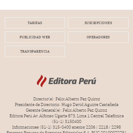
gerente de un proveedor de servicios de entretenimiento
por la frustrada realización de un meet and greet con
Lionel Messi, cuya presencia fue ofrecida, a su vez, por el
gerente de la empresa promotora en una entrevista
TARIFAS
SUSCRIPCIONES
radial.
PUBLICIDAD WEB
OPERADORES
TRANSPARENCIA
Director(e): Félix Alberto Paz Quiroz
Presidente de Directorio: Hugo David Aguirre Castañeda
Gerente General(e): Félix Alberto Paz Quiroz
Editora Perú Av. Alfonso Ugarte 873, Lima 1 Central Telefónica
(51-1) 3150400
Informaciones (51-1) 315-0400 anexos 2206 / 2218 / 2298
Empresa Peruana de Servicios Editoriales S.A. RUC 20100072751