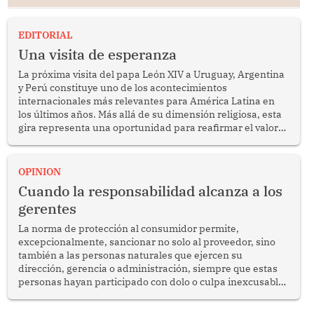
EDITORIAL
Una visita de esperanza
La próxima visita del papa León XIV a Uruguay, Argentina
y Perú constituye uno de los acontecimientos
internacionales más relevantes para América Latina en
los últimos años. Más allá de su dimensión religiosa, esta
gira representa una oportunidad para reafirmar el valor
del diálogo, fortalecer los vínculos entre los pueblos y
proyectar una imagen de cooperación en una región que
enfrenta desafíos en materia de desarrollo, cohesión
OPINION
social y gobernabilidad.
Cuando la responsabilidad alcanza a los
gerentes
La norma de protección al consumidor permite,
excepcionalmente, sancionar no solo al proveedor, sino
también a las personas naturales que ejercen su
dirección, gerencia o administración, siempre que estas
personas hayan participado con dolo o culpa inexcusable
en el planeamiento, la realización o la ejecución de la
infracción. En un caso reciente, Indecopi sancionó al