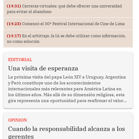
(14:31)
Carreras virtuales: qué debe ofrecer una universidad
para evitar el abandono
(14:23)
Comenzó el 30° Festival Internacional de Cine de Lima
(14:17)
En el arbitraje, la IA se debe utilizar como información,
no como solución
EDITORIAL
Una visita de esperanza
La próxima visita del papa León XIV a Uruguay, Argentina
y Perú constituye uno de los acontecimientos
internacionales más relevantes para América Latina en
los últimos años. Más allá de su dimensión religiosa, esta
gira representa una oportunidad para reafirmar el valor
del diálogo, fortalecer los vínculos entre los pueblos y
proyectar una imagen de cooperación en una región que
enfrenta desafíos en materia de desarrollo, cohesión
OPINION
social y gobernabilidad.
Cuando la responsabilidad alcanza a los
gerentes