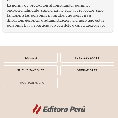
La norma de protección al consumidor permite,
excepcionalmente, sancionar no solo al proveedor, sino
también a las personas naturales que ejercen su
dirección, gerencia o administración, siempre que estas
personas hayan participado con dolo o culpa inexcusable
en el planeamiento, la realización o la ejecución de la
infracción. En un caso reciente, Indecopi sancionó al
gerente de un proveedor de servicios de entretenimiento
por la frustrada realización de un meet and greet con
Lionel Messi, cuya presencia fue ofrecida, a su vez, por el
gerente de la empresa promotora en una entrevista
TARIFAS
SUSCRIPCIONES
radial.
PUBLICIDAD WEB
OPERADORES
TRANSPARENCIA