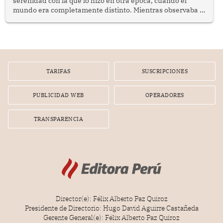
serenidad con la que lo hizo en otra época, cuando el
mundo era completamente distinto. Mientras observaba el
lento movimiento de sus agujas pensé que algunas cosas
poseen una misteriosa capacidad para sobrevivir al
tiempo.
TARIFAS
SUSCRIPCIONES
PUBLICIDAD WEB
OPERADORES
TRANSPARENCIA
Director(e): Félix Alberto Paz Quiroz
Presidente de Directorio: Hugo David Aguirre Castañeda
Gerente General(e): Félix Alberto Paz Quiroz