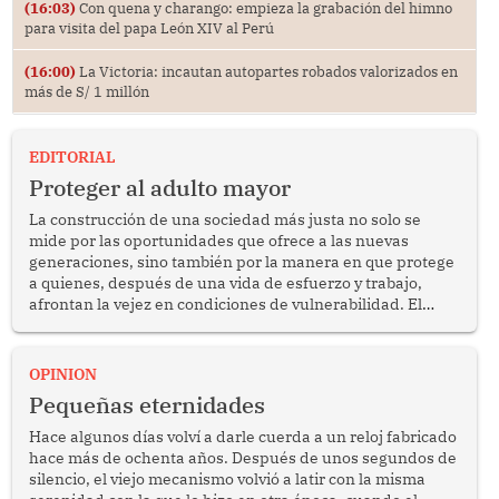
(16:03)
Con quena y charango: empieza la grabación del himno
para visita del papa León XIV al Perú
(16:00)
La Victoria: incautan autopartes robados valorizados en
más de S/ 1 millón
EDITORIAL
Proteger al adulto mayor
La construcción de una sociedad más justa no solo se
mide por las oportunidades que ofrece a las nuevas
generaciones, sino también por la manera en que protege
a quienes, después de una vida de esfuerzo y trabajo,
afrontan la vejez en condiciones de vulnerabilidad. El
anuncio formulado por la presidenta de la república,
Keiko Fujimori, de incrementar de 350 a 700 soles
bimestrales el subsidio que reciben los beneficiarios del
OPINION
programa Pensión 65 abre una oportunidad para
Pequeñas eternidades
reflexionar sobre la importancia de fortalecer las políticas
públicas dirigidas a los adultos mayores en pobreza.
Hace algunos días volví a darle cuerda a un reloj fabricado
hace más de ochenta años. Después de unos segundos de
silencio, el viejo mecanismo volvió a latir con la misma