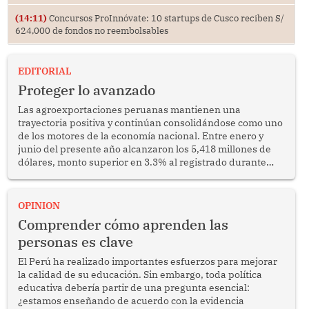
(14:11)
Concursos ProInnóvate: 10 startups de Cusco reciben S/
624,000 de fondos no reembolsables
EDITORIAL
Proteger lo avanzado
Las agroexportaciones peruanas mantienen una
trayectoria positiva y continúan consolidándose como uno
de los motores de la economía nacional. Entre enero y
junio del presente año alcanzaron los 5,418 millones de
dólares, monto superior en 3.3% al registrado durante
similar periodo del 2025. Se trata de un resultado
alentador que confirma la capacidad del sector para
competir en los mercados internacionales y generar
OPINION
oportunidades de desarrollo en diversas regiones del
Comprender cómo aprenden las
país.
personas es clave
El Perú ha realizado importantes esfuerzos para mejorar
la calidad de su educación. Sin embargo, toda política
educativa debería partir de una pregunta esencial:
¿estamos enseñando de acuerdo con la evidencia