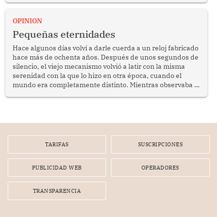
Keiko Fujimori, de incrementar de 350 a 700 soles
bimestrales el subsidio que reciben los beneficiarios del
OPINION
programa Pensión 65 abre una oportunidad para
Pequeñas eternidades
reflexionar sobre la importancia de fortalecer las políticas
públicas dirigidas a los adultos mayores en pobreza.
Hace algunos días volví a darle cuerda a un reloj fabricado
hace más de ochenta años. Después de unos segundos de
silencio, el viejo mecanismo volvió a latir con la misma
serenidad con la que lo hizo en otra época, cuando el
mundo era completamente distinto. Mientras observaba el
lento movimiento de sus agujas pensé que algunas cosas
poseen una misteriosa capacidad para sobrevivir al
tiempo.
TARIFAS
SUSCRIPCIONES
PUBLICIDAD WEB
OPERADORES
TRANSPARENCIA