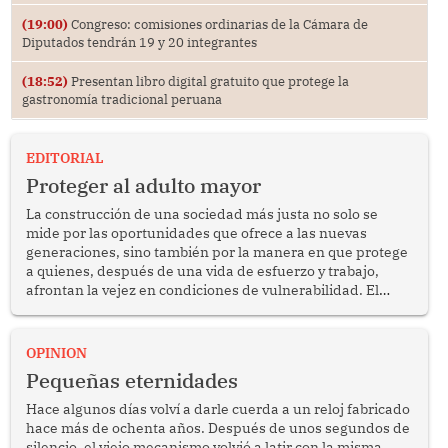
(19:00)
Congreso: comisiones ordinarias de la Cámara de
Diputados tendrán 19 y 20 integrantes
(18:52)
Presentan libro digital gratuito que protege la
gastronomía tradicional peruana
EDITORIAL
Proteger al adulto mayor
La construcción de una sociedad más justa no solo se
mide por las oportunidades que ofrece a las nuevas
generaciones, sino también por la manera en que protege
a quienes, después de una vida de esfuerzo y trabajo,
afrontan la vejez en condiciones de vulnerabilidad. El
anuncio formulado por la presidenta de la república,
Keiko Fujimori, de incrementar de 350 a 700 soles
bimestrales el subsidio que reciben los beneficiarios del
OPINION
programa Pensión 65 abre una oportunidad para
Pequeñas eternidades
reflexionar sobre la importancia de fortalecer las políticas
públicas dirigidas a los adultos mayores en pobreza.
Hace algunos días volví a darle cuerda a un reloj fabricado
hace más de ochenta años. Después de unos segundos de
silencio, el viejo mecanismo volvió a latir con la misma