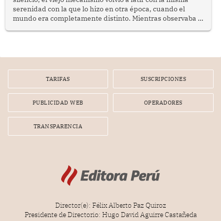
serenidad con la que lo hizo en otra época, cuando el
mundo era completamente distinto. Mientras observaba el
lento movimiento de sus agujas pensé que algunas cosas
poseen una misteriosa capacidad para sobrevivir al
tiempo.
TARIFAS
SUSCRIPCIONES
PUBLICIDAD WEB
OPERADORES
TRANSPARENCIA
Director(e): Félix Alberto Paz Quiroz
Presidente de Directorio: Hugo David Aguirre Castañeda