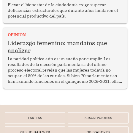
Elevar el bienestar de la ciudadanía exige superar
deficiencias estructurales que durante años limitaron el
potencial productivo del país.
OPINION
Liderazgo femenino: mandatos que
analizar
La paridad política aún es un sueño por cumplir. Los
resultados de la elección parlamentaria del último
proceso electoral revelan que las mujeres todavía no
ocupan el 50% de las curules. Si bien 70 parlamentarias
han asumido funciones en el quinquenio 2026-2031, ellas
representan apenas el 36.8% de los 190 integrantes del
nuevo Congreso bicameral (60 senadores y 130
diputados).
TARIFAS
SUSCRIPCIONES
PUBLICIDAD WEB
OPERADORES