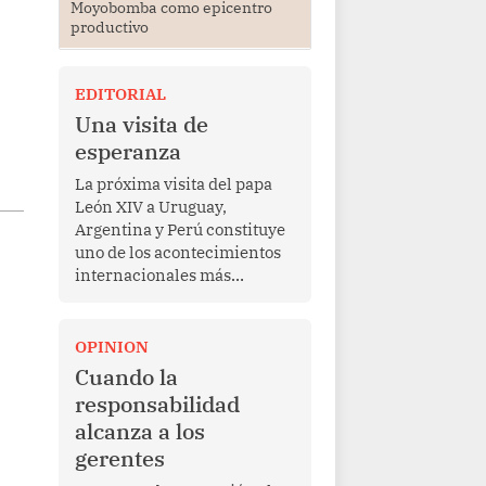
Moyobomba como epicentro
productivo
EDITORIAL
Una visita de
esperanza
La próxima visita del papa
León XIV a Uruguay,
Argentina y Perú constituye
uno de los acontecimientos
internacionales más
relevantes para América
Latina en los últimos años.
Más allá de su dimensión
OPINION
religiosa, esta gira
Cuando la
representa una oportunidad
responsabilidad
para reafirmar el valor del
alcanza a los
diálogo, fortalecer los
gerentes
vínculos entre los pueblos y
proyectar una imagen de