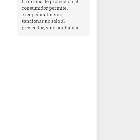
La norma de protección al
cooperación en una región
consumidor permite,
que enfrenta desafíos en
excepcionalmente,
materia de desarrollo,
sancionar no solo al
cohesión social y
proveedor, sino también a
gobernabilidad.
las personas naturales que
ejercen su dirección,
gerencia o administración,
siempre que estas personas
hayan participado con dolo o
culpa inexcusable en el
planeamiento, la realización
o la ejecución de la
infracción. En un caso
reciente, Indecopi sancionó
al gerente de un proveedor
de servicios de
entretenimiento por la
frustrada realización de un
meet and greet con Lionel
Messi, cuya presencia fue
ofrecida, a su vez, por el