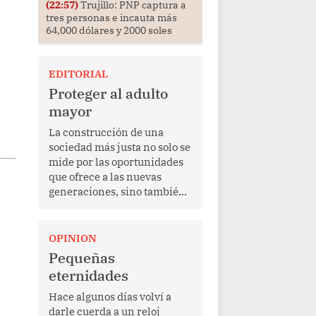
(22:57)
Trujillo: PNP captura a
tres personas e incauta más
64,000 dólares y 2000 soles
EDITORIAL
Proteger al adulto
mayor
La construcción de una
sociedad más justa no solo se
mide por las oportunidades
que ofrece a las nuevas
generaciones, sino también
por la manera en que
protege a quienes, después
de una vida de esfuerzo y
OPINION
trabajo, afrontan la vejez en
Pequeñas
condiciones de
eternidades
vulnerabilidad. El anuncio
formulado por la presidenta
Hace algunos días volví a
de la república, Keiko
darle cuerda a un reloj