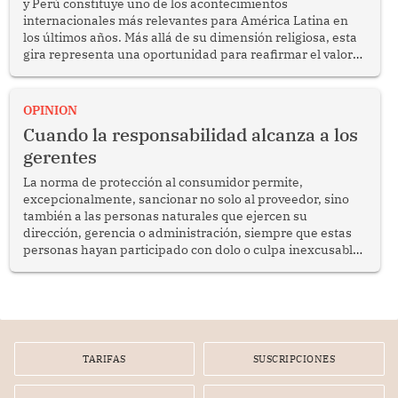
y Perú constituye uno de los acontecimientos
internacionales más relevantes para América Latina en
los últimos años. Más allá de su dimensión religiosa, esta
gira representa una oportunidad para reafirmar el valor
del diálogo, fortalecer los vínculos entre los pueblos y
proyectar una imagen de cooperación en una región que
enfrenta desafíos en materia de desarrollo, cohesión
OPINION
social y gobernabilidad.
Cuando la responsabilidad alcanza a los
gerentes
La norma de protección al consumidor permite,
excepcionalmente, sancionar no solo al proveedor, sino
también a las personas naturales que ejercen su
dirección, gerencia o administración, siempre que estas
personas hayan participado con dolo o culpa inexcusable
en el planeamiento, la realización o la ejecución de la
infracción. En un caso reciente, Indecopi sancionó al
gerente de un proveedor de servicios de entretenimiento
por la frustrada realización de un meet and greet con
Lionel Messi, cuya presencia fue ofrecida, a su vez, por el
gerente de la empresa promotora en una entrevista
TARIFAS
SUSCRIPCIONES
radial.