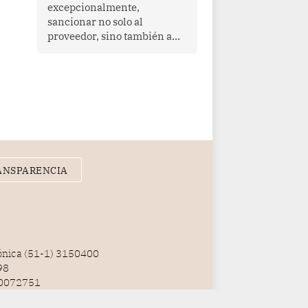
que enfrenta desafíos en
excepcionalmente,
materia de desarrollo,
sancionar no solo al
cohesión social y
proveedor, sino también a
gobernabilidad.
las personas naturales que
ejercen su dirección,
gerencia o administración,
siempre que estas personas
hayan participado con dolo o
culpa inexcusable en el
planeamiento, la realización
o la ejecución de la
infracción. En un caso
ANSPARENCIA
reciente, Indecopi sancionó
al gerente de un proveedor
de servicios de
entretenimiento por la
frustrada realización de un
meet and greet con Lionel
fónica (51-1) 3150400
Messi, cuya presencia fue
98
ofrecida, a su vez, por el
100072751
gerente de la empresa