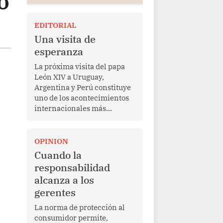
o
EDITORIAL
Una visita de
esperanza
La próxima visita del papa
León XIV a Uruguay,
Argentina y Perú constituye
uno de los acontecimientos
internacionales más
relevantes para América
Latina en los últimos años.
Más allá de su dimensión
OPINION
religiosa, esta gira
Cuando la
representa una oportunidad
responsabilidad
para reafirmar el valor del
alcanza a los
diálogo, fortalecer los
gerentes
vínculos entre los pueblos y
proyectar una imagen de
La norma de protección al
cooperación en una región
consumidor permite,