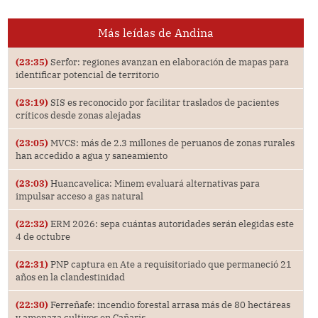
Más leídas de Andina
(23:35)
Serfor: regiones avanzan en elaboración de mapas para
identificar potencial de territorio
(23:19)
SIS es reconocido por facilitar traslados de pacientes
críticos desde zonas alejadas
(23:05)
MVCS: más de 2.3 millones de peruanos de zonas rurales
han accedido a agua y saneamiento
(23:03)
Huancavelica: Minem evaluará alternativas para
impulsar acceso a gas natural
(22:32)
ERM 2026: sepa cuántas autoridades serán elegidas este
4 de octubre
(22:31)
PNP captura en Ate a requisitoriado que permaneció 21
años en la clandestinidad
(22:30)
Ferreñafe: incendio forestal arrasa más de 80 hectáreas
y amenaza cultivos en Cañaris