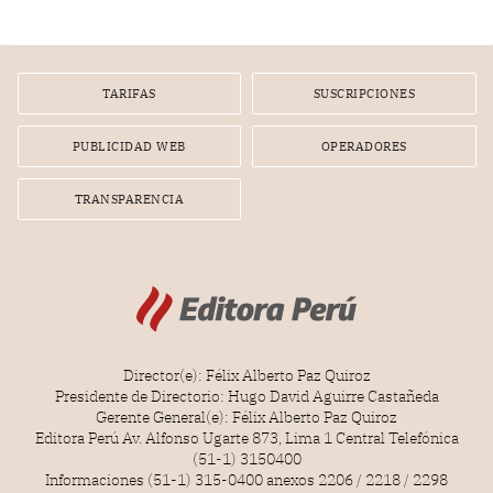
gerente de un proveedor de servicios de entretenimiento
por la frustrada realización de un meet and greet con
Lionel Messi, cuya presencia fue ofrecida, a su vez, por el
gerente de la empresa promotora en una entrevista
TARIFAS
SUSCRIPCIONES
radial.
PUBLICIDAD WEB
OPERADORES
TRANSPARENCIA
Director(e): Félix Alberto Paz Quiroz
Presidente de Directorio: Hugo David Aguirre Castañeda
Gerente General(e): Félix Alberto Paz Quiroz
Editora Perú Av. Alfonso Ugarte 873, Lima 1 Central Telefónica
(51-1) 3150400
Informaciones (51-1) 315-0400 anexos 2206 / 2218 / 2298