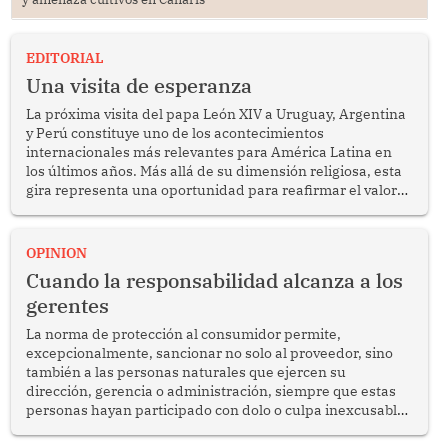
EDITORIAL
Una visita de esperanza
La próxima visita del papa León XIV a Uruguay, Argentina
y Perú constituye uno de los acontecimientos
internacionales más relevantes para América Latina en
los últimos años. Más allá de su dimensión religiosa, esta
gira representa una oportunidad para reafirmar el valor
del diálogo, fortalecer los vínculos entre los pueblos y
proyectar una imagen de cooperación en una región que
enfrenta desafíos en materia de desarrollo, cohesión
OPINION
social y gobernabilidad.
Cuando la responsabilidad alcanza a los
gerentes
La norma de protección al consumidor permite,
excepcionalmente, sancionar no solo al proveedor, sino
también a las personas naturales que ejercen su
dirección, gerencia o administración, siempre que estas
personas hayan participado con dolo o culpa inexcusable
en el planeamiento, la realización o la ejecución de la
infracción. En un caso reciente, Indecopi sancionó al