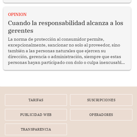
del diálogo, fortalecer los vínculos entre los pueblos y
proyectar una imagen de cooperación en una región que
enfrenta desafíos en materia de desarrollo, cohesión
OPINION
social y gobernabilidad.
Cuando la responsabilidad alcanza a los
gerentes
La norma de protección al consumidor permite,
excepcionalmente, sancionar no solo al proveedor, sino
también a las personas naturales que ejercen su
dirección, gerencia o administración, siempre que estas
personas hayan participado con dolo o culpa inexcusable
en el planeamiento, la realización o la ejecución de la
infracción. En un caso reciente, Indecopi sancionó al
gerente de un proveedor de servicios de entretenimiento
por la frustrada realización de un meet and greet con
Lionel Messi, cuya presencia fue ofrecida, a su vez, por el
gerente de la empresa promotora en una entrevista
TARIFAS
SUSCRIPCIONES
radial.
PUBLICIDAD WEB
OPERADORES
TRANSPARENCIA