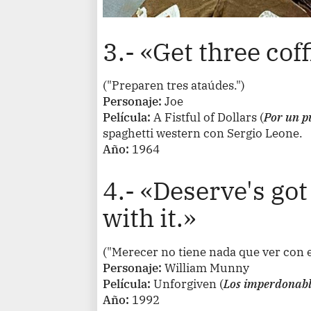
3.- «Get three cof
("Preparen tres ataúdes.")
Personaje:
Joe
Película:
A Fistful of Dollars
(
Por un p
spaghetti western con Sergio Leone.
Año:
1964
4.- «Deserve's got
with it.»
("Merecer no tiene nada que ver con e
Personaje:
William Munny
Película:
Unforgiven
(
Los imperdonabl
Año:
1992