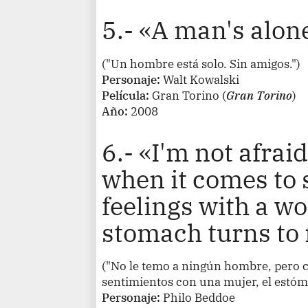
5.- «A man's alone
("Un hombre está solo. Sin amigos.")
Personaje:
Walt Kowalski
Película:
Gran Torino
(
Gran Torino
)
Año:
2008
6.- «I'm not afrai
when it comes to
feelings with a 
stomach turns to 
("No le temo a ningún hombre, pero c
sentimientos con una mujer, el estóma
Personaje:
Philo Beddoe