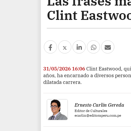
Las frases má
Clint Eastwoo
31/05/2026 16:06
Clint Eastwood, qu
años, ha encarnado a diversos perso
dilatada carrera.
Ernesto Carlín Gereda
Editor de Culturales
ecarlin@editoraperu.com.pe