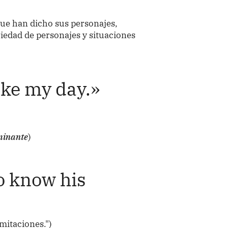
 que han dicho sus personajes,
iedad de personajes y situaciones
ake my day.»
minante
)
to know his
mitaciones.")