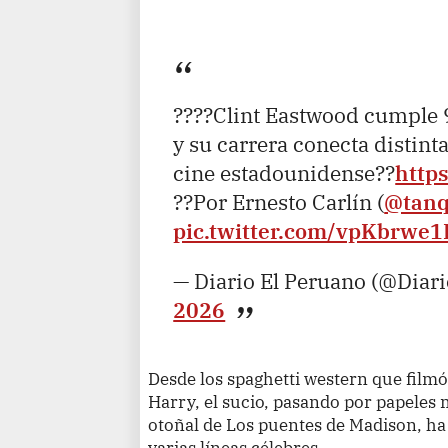
????Clint Eastwood cumple 
y su carrera conecta distinta
cine estadounidense??
http
??Por Ernesto Carlín (
@tan
pic.twitter.com/vpKbrwe1
— Diario El Peruano (@Diar
2026
Desde los spaghetti western que filmó
Harry, el sucio, pasando por papeles
otoñal de Los puentes de Madison, ha
varias líneas célebres.