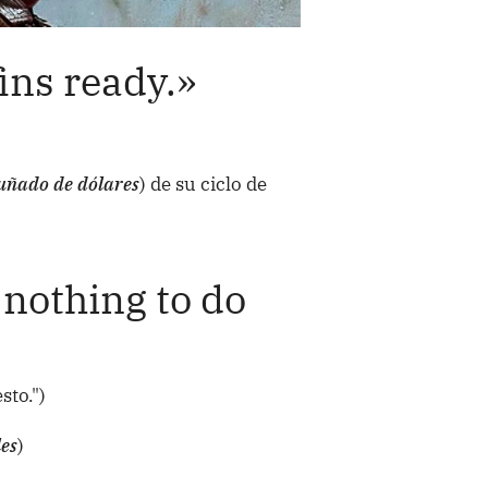
fins ready.»
uñado de dólares
) de su ciclo de
 nothing to do
sto.")
es
)