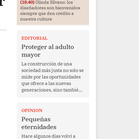
r
(18:40)
Olinda Silvano: los
diseñadores son bienvenidos
siempre que den crédito a
nuestra cultura
EDITORIAL
Proteger al adulto
mayor
La construcción de una
sociedad más justa no solo se
mide por las oportunidades
que ofrece a las nuevas
generaciones, sino también
por la manera en que
protege a quienes, después
de una vida de esfuerzo y
OPINION
trabajo, afrontan la vejez en
Pequeñas
condiciones de
eternidades
vulnerabilidad. El anuncio
formulado por la presidenta
Hace algunos días volví a