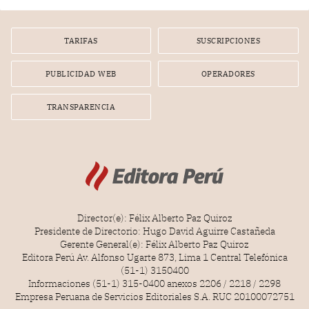
TARIFAS
SUSCRIPCIONES
PUBLICIDAD WEB
OPERADORES
TRANSPARENCIA
Director(e): Félix Alberto Paz Quiroz
Presidente de Directorio: Hugo David Aguirre Castañeda
Gerente General(e): Félix Alberto Paz Quiroz
Editora Perú Av. Alfonso Ugarte 873, Lima 1 Central Telefónica
(51-1) 3150400
Informaciones (51-1) 315-0400 anexos 2206 / 2218 / 2298
Empresa Peruana de Servicios Editoriales S.A. RUC 20100072751