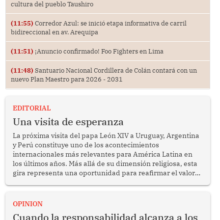
cultura del pueblo Taushiro
(11:55)
Corredor Azul: se inició etapa informativa de carril
bidireccional en av. Arequipa
(11:51)
¡Anuncio confirmado! Foo Fighters en Lima
(11:48)
Santuario Nacional Cordillera de Colán contará con un
nuevo Plan Maestro para 2026 - 2031
EDITORIAL
Una visita de esperanza
La próxima visita del papa León XIV a Uruguay, Argentina
y Perú constituye uno de los acontecimientos
internacionales más relevantes para América Latina en
los últimos años. Más allá de su dimensión religiosa, esta
gira representa una oportunidad para reafirmar el valor
del diálogo, fortalecer los vínculos entre los pueblos y
proyectar una imagen de cooperación en una región que
enfrenta desafíos en materia de desarrollo, cohesión
OPINION
social y gobernabilidad.
Cuando la responsabilidad alcanza a los