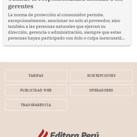
gerentes
La norma de protección al consumidor permite,
excepcionalmente, sancionar no solo al proveedor, sino
también a las personas naturales que ejercen su
dirección, gerencia o administración, siempre que estas
personas hayan participado con dolo o culpa inexcusable
en el planeamiento, la realización o la ejecución de la
infracción. En un caso reciente, Indecopi sancionó al
gerente de un proveedor de servicios de entretenimiento
por la frustrada realización de un meet and greet con
Lionel Messi, cuya presencia fue ofrecida, a su vez, por el
gerente de la empresa promotora en una entrevista
TARIFAS
SUSCRIPCIONES
radial.
PUBLICIDAD WEB
OPERADORES
TRANSPARENCIA