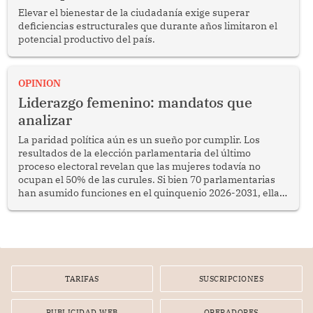
Elevar el bienestar de la ciudadanía exige superar
deficiencias estructurales que durante años limitaron el
potencial productivo del país.
OPINION
Liderazgo femenino: mandatos que
analizar
La paridad política aún es un sueño por cumplir. Los
resultados de la elección parlamentaria del último
proceso electoral revelan que las mujeres todavía no
ocupan el 50% de las curules. Si bien 70 parlamentarias
han asumido funciones en el quinquenio 2026-2031, ellas
representan apenas el 36.8% de los 190 integrantes del
nuevo Congreso bicameral (60 senadores y 130
diputados).
TARIFAS
SUSCRIPCIONES
PUBLICIDAD WEB
OPERADORES