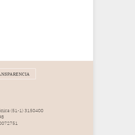
ANSPARENCIA
fónica (51-1) 3150400
98
100072751