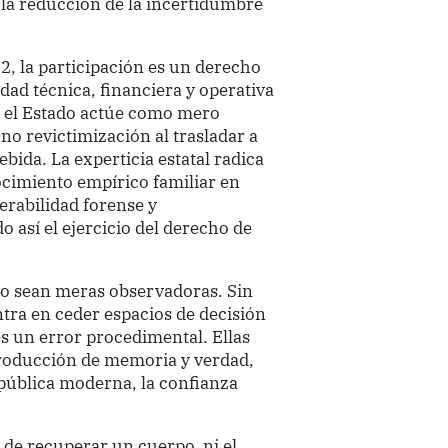
n la reducción de la incertidumbre
92, la participación es un derecho
dad técnica, financiera y operativa
e el Estado actúe como mero
 no revictimización al trasladar a
ebida. La experticia estatal radica
nocimiento empírico familiar en
erabilidad forense y
 así el ejercicio del derecho de
 no sean meras observadoras. Sin
tra en ceder espacios de decisión
s un error procedimental. Ellas
producción de memoria y verdad,
pública moderna, la confianza
de recuperar un cuerpo, ni el