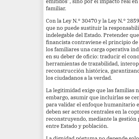
emitidos”, sino por el impacto real e
familiar.
Con la Ley N.° 30470 y la Ley N.° 285
que no puede sustituir la responsabili
indelegable del Estado. Pretender qu
financista contraviene el principio de
los familiares una carga operativa ind
en su deber de oficio: traducir el co
herramientas de trazabilidad, interop
reconstrucción histórica, garantizando
los ciudadanos a la verdad.
La legitimidad exige que las familias
embargo, asumir que incluirlas se cen
para validar el enfoque humanitario e
deben ser actores centrales en la co
reconstruyendo, mediante la gestión 
entre Estado y población.
La dignidad póstuma no depende solo 