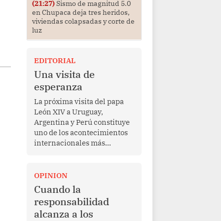
(21:27)
Sismo de magnitud 5.0
en Chupaca deja tres heridos,
viviendas colapsadas y corte de
luz
EDITORIAL
Una visita de
esperanza
La próxima visita del papa
León XIV a Uruguay,
Argentina y Perú constituye
uno de los acontecimientos
internacionales más
relevantes para América
Latina en los últimos años.
Más allá de su dimensión
OPINION
religiosa, esta gira
Cuando la
representa una oportunidad
responsabilidad
para reafirmar el valor del
alcanza a los
diálogo, fortalecer los