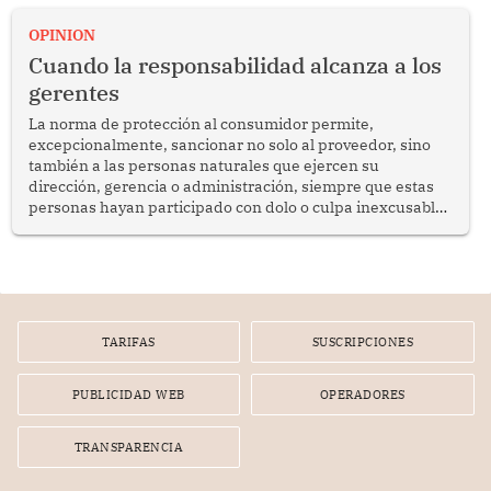
proyectar una imagen de cooperación en una región que
enfrenta desafíos en materia de desarrollo, cohesión
OPINION
social y gobernabilidad.
Cuando la responsabilidad alcanza a los
gerentes
La norma de protección al consumidor permite,
excepcionalmente, sancionar no solo al proveedor, sino
también a las personas naturales que ejercen su
dirección, gerencia o administración, siempre que estas
personas hayan participado con dolo o culpa inexcusable
en el planeamiento, la realización o la ejecución de la
infracción. En un caso reciente, Indecopi sancionó al
gerente de un proveedor de servicios de entretenimiento
por la frustrada realización de un meet and greet con
Lionel Messi, cuya presencia fue ofrecida, a su vez, por el
gerente de la empresa promotora en una entrevista
TARIFAS
SUSCRIPCIONES
radial.
PUBLICIDAD WEB
OPERADORES
TRANSPARENCIA