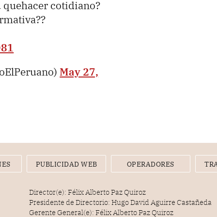
u quehacer cotidiano?
ormativa??
O81
ioElPeruano)
May 27,
NES
PUBLICIDAD WEB
OPERADORES
TR
Director(e): Félix Alberto Paz Quiroz
Presidente de Directorio: Hugo David Aguirre Castañeda
Gerente General(e): Félix Alberto Paz Quiroz