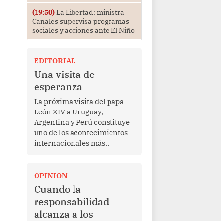
(19:50)
La Libertad: ministra
Canales supervisa programas
sociales y acciones ante El Niño
EDITORIAL
Una visita de
esperanza
La próxima visita del papa
León XIV a Uruguay,
Argentina y Perú constituye
uno de los acontecimientos
internacionales más
relevantes para América
Latina en los últimos años.
Más allá de su dimensión
OPINION
religiosa, esta gira
Cuando la
representa una oportunidad
responsabilidad
para reafirmar el valor del
alcanza a los
diálogo, fortalecer los