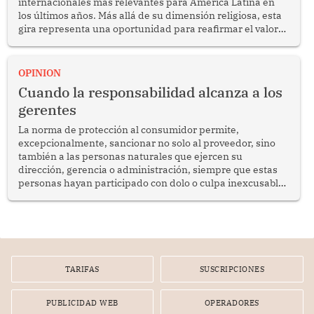
internacionales más relevantes para América Latina en
los últimos años. Más allá de su dimensión religiosa, esta
gira representa una oportunidad para reafirmar el valor
del diálogo, fortalecer los vínculos entre los pueblos y
proyectar una imagen de cooperación en una región que
enfrenta desafíos en materia de desarrollo, cohesión
OPINION
social y gobernabilidad.
Cuando la responsabilidad alcanza a los
gerentes
La norma de protección al consumidor permite,
excepcionalmente, sancionar no solo al proveedor, sino
también a las personas naturales que ejercen su
dirección, gerencia o administración, siempre que estas
personas hayan participado con dolo o culpa inexcusable
en el planeamiento, la realización o la ejecución de la
infracción. En un caso reciente, Indecopi sancionó al
gerente de un proveedor de servicios de entretenimiento
por la frustrada realización de un meet and greet con
Lionel Messi, cuya presencia fue ofrecida, a su vez, por el
gerente de la empresa promotora en una entrevista
TARIFAS
SUSCRIPCIONES
radial.
PUBLICIDAD WEB
OPERADORES