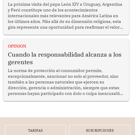
La próxima visita del papa León XIV a Uruguay, Argentina
y Perú constituye uno de los acontecimientos
internacionales más relevantes para América Latina en
los últimos años. Más allá de su dimensión religiosa, esta
gira representa una oportunidad para reafirmar el valor
del diálogo, fortalecer los vínculos entre los pueblos y
proyectar una imagen de cooperación en una región que
enfrenta desafíos en materia de desarrollo, cohesión
OPINION
social y gobernabilidad.
Cuando la responsabilidad alcanza a los
gerentes
La norma de protección al consumidor permite,
excepcionalmente, sancionar no solo al proveedor, sino
también a las personas naturales que ejercen su
dirección, gerencia o administración, siempre que estas
personas hayan participado con dolo o culpa inexcusable
en el planeamiento, la realización o la ejecución de la
infracción. En un caso reciente, Indecopi sancionó al
gerente de un proveedor de servicios de entretenimiento
por la frustrada realización de un meet and greet con
Lionel Messi, cuya presencia fue ofrecida, a su vez, por el
gerente de la empresa promotora en una entrevista
TARIFAS
SUSCRIPCIONES
radial.