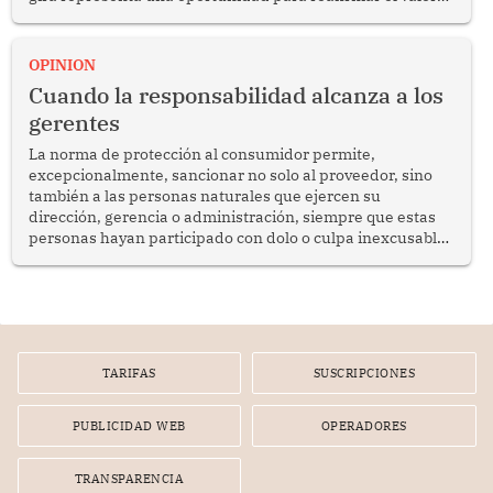
del diálogo, fortalecer los vínculos entre los pueblos y
proyectar una imagen de cooperación en una región que
enfrenta desafíos en materia de desarrollo, cohesión
OPINION
social y gobernabilidad.
Cuando la responsabilidad alcanza a los
gerentes
La norma de protección al consumidor permite,
excepcionalmente, sancionar no solo al proveedor, sino
también a las personas naturales que ejercen su
dirección, gerencia o administración, siempre que estas
personas hayan participado con dolo o culpa inexcusable
en el planeamiento, la realización o la ejecución de la
infracción. En un caso reciente, Indecopi sancionó al
gerente de un proveedor de servicios de entretenimiento
por la frustrada realización de un meet and greet con
Lionel Messi, cuya presencia fue ofrecida, a su vez, por el
gerente de la empresa promotora en una entrevista
TARIFAS
SUSCRIPCIONES
radial.
PUBLICIDAD WEB
OPERADORES
TRANSPARENCIA