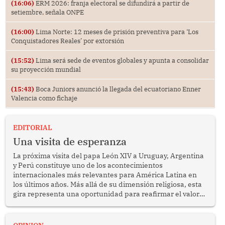
(16:06)
ERM 2026: franja electoral se difundirá a partir de
setiembre, señala ONPE
(16:00)
Lima Norte: 12 meses de prisión preventiva para ‘Los
Conquistadores Reales’ por extorsión
(15:52)
Lima será sede de eventos globales y apunta a consolidar
su proyección mundial
(15:43)
Boca Juniors anunció la llegada del ecuatoriano Enner
Valencia como fichaje
EDITORIAL
Una visita de esperanza
La próxima visita del papa León XIV a Uruguay, Argentina
y Perú constituye uno de los acontecimientos
internacionales más relevantes para América Latina en
los últimos años. Más allá de su dimensión religiosa, esta
gira representa una oportunidad para reafirmar el valor
del diálogo, fortalecer los vínculos entre los pueblos y
proyectar una imagen de cooperación en una región que
enfrenta desafíos en materia de desarrollo, cohesión