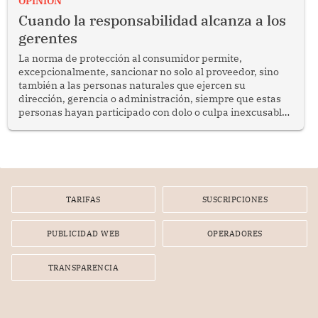
OPINION
social y gobernabilidad.
Cuando la responsabilidad alcanza a los
gerentes
La norma de protección al consumidor permite,
excepcionalmente, sancionar no solo al proveedor, sino
también a las personas naturales que ejercen su
dirección, gerencia o administración, siempre que estas
personas hayan participado con dolo o culpa inexcusable
en el planeamiento, la realización o la ejecución de la
infracción. En un caso reciente, Indecopi sancionó al
gerente de un proveedor de servicios de entretenimiento
por la frustrada realización de un meet and greet con
Lionel Messi, cuya presencia fue ofrecida, a su vez, por el
gerente de la empresa promotora en una entrevista
TARIFAS
SUSCRIPCIONES
radial.
PUBLICIDAD WEB
OPERADORES
TRANSPARENCIA