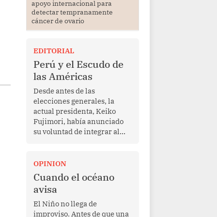
apoyo internacional para
detectar tempranamente
cáncer de ovario
EDITORIAL
Perú y el Escudo de
las Américas
Desde antes de las
elecciones generales, la
actual presidenta, Keiko
Fujimori, había anunciado
su voluntad de integrar al
Perú a la iniciativa Escudo
de las Américas, presentada
en marzo de este año por el
OPINION
mandatario estadounidense
Cuando el océano
Donald Trump, con el fin de
avisa
enfrentar al crimen
transnacional organizado y
El Niño no llega de
al tráfico de drogas.
improviso. Antes de que una