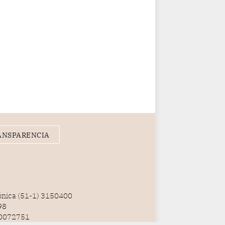
ANSPARENCIA
fónica (51-1) 3150400
98
100072751