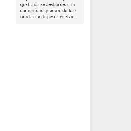
quebrada se desborde, una
comunidad quede aislada o
una faena de pesca vuelva
con las redes vacías, el
océano avisa. Hoy las señales
son claras: el Pacífico
tropical se está calentando y
el Perú tiene una ventana
estrecha para prepararse.