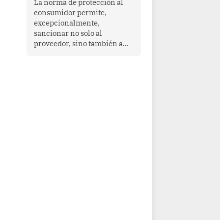
La norma de protección al
cooperación en una región
consumidor permite,
que enfrenta desafíos en
excepcionalmente,
materia de desarrollo,
sancionar no solo al
cohesión social y
proveedor, sino también a
gobernabilidad.
las personas naturales que
ejercen su dirección,
gerencia o administración,
siempre que estas personas
hayan participado con dolo o
culpa inexcusable en el
planeamiento, la realización
o la ejecución de la
infracción. En un caso
reciente, Indecopi sancionó
al gerente de un proveedor
de servicios de
entretenimiento por la
frustrada realización de un
meet and greet con Lionel
Messi, cuya presencia fue
ofrecida, a su vez, por el