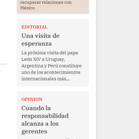
recuperar relaciones con
México
EDITORIAL
Una visita de
esperanza
La próxima visita del papa
León XIV a Uruguay,
Argentina y Perú constituye
uno de los acontecimientos
internacionales más
relevantes para América
Latina en los últimos años.
Más allá de su dimensión
OPINION
religiosa, esta gira
Cuando la
representa una oportunidad
responsabilidad
para reafirmar el valor del
alcanza a los
diálogo, fortalecer los
gerentes
vínculos entre los pueblos y
proyectar una imagen de