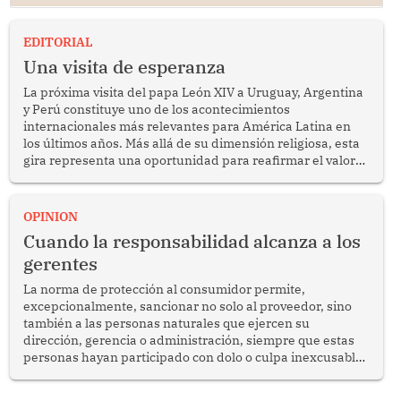
EDITORIAL
Una visita de esperanza
La próxima visita del papa León XIV a Uruguay, Argentina
y Perú constituye uno de los acontecimientos
internacionales más relevantes para América Latina en
los últimos años. Más allá de su dimensión religiosa, esta
gira representa una oportunidad para reafirmar el valor
del diálogo, fortalecer los vínculos entre los pueblos y
proyectar una imagen de cooperación en una región que
enfrenta desafíos en materia de desarrollo, cohesión
OPINION
social y gobernabilidad.
Cuando la responsabilidad alcanza a los
gerentes
La norma de protección al consumidor permite,
excepcionalmente, sancionar no solo al proveedor, sino
también a las personas naturales que ejercen su
dirección, gerencia o administración, siempre que estas
personas hayan participado con dolo o culpa inexcusable
en el planeamiento, la realización o la ejecución de la
infracción. En un caso reciente, Indecopi sancionó al