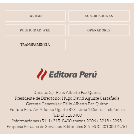
TARIFAS
SUSCRIPCIONES
PUBLICIDAD WEB
OPERADORES
TRANSPARENCIA
Director(e): Félix Alberto Paz Quiroz
Presidente de Directorio: Hugo David Aguirre Castañeda
Gerente General(e): Félix Alberto Paz Quiroz
Editora Perú Av. Alfonso Ugarte 873, Lima 1 Central Telefónica
(51-1) 3150400
Informaciones (51-1) 315-0400 anexos 2206 / 2218 / 2298
Empresa Peruana de Servicios Editoriales S.A. RUC 20100072751