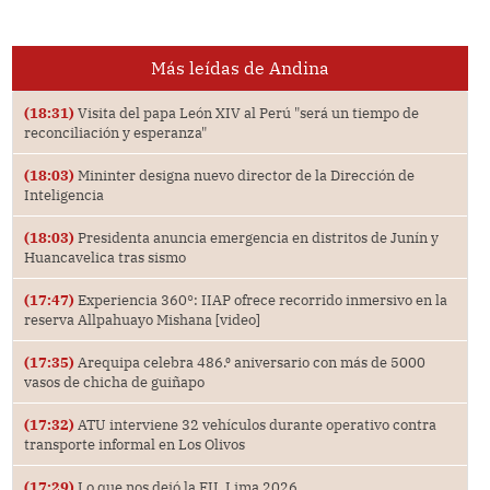
Más leídas de Andina
(18:31)
Visita del papa León XIV al Perú "será un tiempo de
reconciliación y esperanza"
(18:03)
Mininter designa nuevo director de la Dirección de
Inteligencia
(18:03)
Presidenta anuncia emergencia en distritos de Junín y
Huancavelica tras sismo
(17:47)
Experiencia 360°: IIAP ofrece recorrido inmersivo en la
reserva Allpahuayo Mishana [video]
(17:35)
Arequipa celebra 486.⁰ aniversario con más de 5000
vasos de chicha de guiñapo
(17:32)
ATU interviene 32 vehículos durante operativo contra
transporte informal en Los Olivos
(17:29)
Lo que nos dejó la FIL Lima 2026