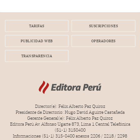
gerente de un proveedor de servicios de entretenimiento
por la frustrada realización de un meet and greet con
Lionel Messi, cuya presencia fue ofrecida, a su vez, por el
gerente de la empresa promotora en una entrevista
TARIFAS
SUSCRIPCIONES
radial.
PUBLICIDAD WEB
OPERADORES
TRANSPARENCIA
Director(e): Félix Alberto Paz Quiroz
Presidente de Directorio: Hugo David Aguirre Castañeda
Gerente General(e): Félix Alberto Paz Quiroz
Editora Perú Av. Alfonso Ugarte 873, Lima 1 Central Telefónica
(51-1) 3150400
Informaciones (51-1) 315-0400 anexos 2206 / 2218 / 2298