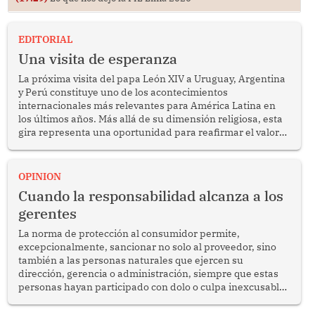
EDITORIAL
Una visita de esperanza
La próxima visita del papa León XIV a Uruguay, Argentina
y Perú constituye uno de los acontecimientos
internacionales más relevantes para América Latina en
los últimos años. Más allá de su dimensión religiosa, esta
gira representa una oportunidad para reafirmar el valor
del diálogo, fortalecer los vínculos entre los pueblos y
proyectar una imagen de cooperación en una región que
enfrenta desafíos en materia de desarrollo, cohesión
OPINION
social y gobernabilidad.
Cuando la responsabilidad alcanza a los
gerentes
La norma de protección al consumidor permite,
excepcionalmente, sancionar no solo al proveedor, sino
también a las personas naturales que ejercen su
dirección, gerencia o administración, siempre que estas
personas hayan participado con dolo o culpa inexcusable
en el planeamiento, la realización o la ejecución de la
infracción. En un caso reciente, Indecopi sancionó al