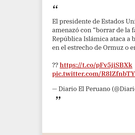
El presidente de Estados U
amenazó con “borrar de la faz
República Islámica ataca a
en el estrecho de Ormuz o en
??
https://t.co/pFv5jiSBXk
pic.twitter.com/R8lZfnbT
— Diario El Peruano (@Diar