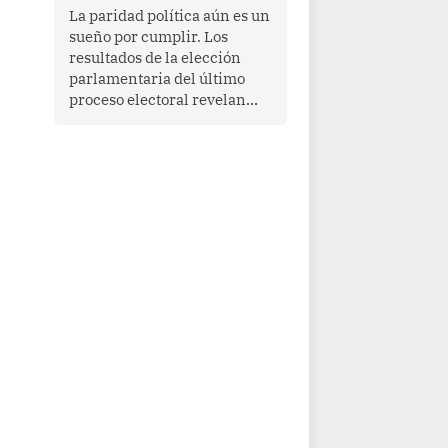
La paridad política aún es un
sueño por cumplir. Los
resultados de la elección
parlamentaria del último
proceso electoral revelan
que las mujeres todavía no
ocupan el 50% de las
curules. Si bien 70
parlamentarias han asumido
funciones en el quinquenio
2026-2031, ellas
representan apenas el
36.8% de los 190 integrantes
del nuevo Congreso
bicameral (60 senadores y
130 diputados).