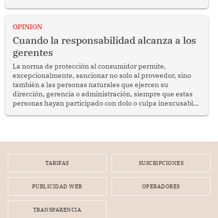
del diálogo, fortalecer los vínculos entre los pueblos y
proyectar una imagen de cooperación en una región que
enfrenta desafíos en materia de desarrollo, cohesión
OPINION
social y gobernabilidad.
Cuando la responsabilidad alcanza a los
gerentes
La norma de protección al consumidor permite,
excepcionalmente, sancionar no solo al proveedor, sino
también a las personas naturales que ejercen su
dirección, gerencia o administración, siempre que estas
personas hayan participado con dolo o culpa inexcusable
en el planeamiento, la realización o la ejecución de la
infracción. En un caso reciente, Indecopi sancionó al
gerente de un proveedor de servicios de entretenimiento
por la frustrada realización de un meet and greet con
Lionel Messi, cuya presencia fue ofrecida, a su vez, por el
gerente de la empresa promotora en una entrevista
TARIFAS
SUSCRIPCIONES
radial.
PUBLICIDAD WEB
OPERADORES
TRANSPARENCIA