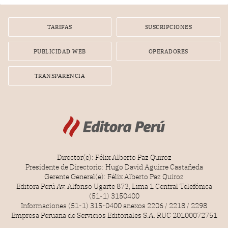
por la frustrada realización de un meet and greet con
Lionel Messi, cuya presencia fue ofrecida, a su vez, por el
gerente de la empresa promotora en una entrevista
TARIFAS
SUSCRIPCIONES
radial.
PUBLICIDAD WEB
OPERADORES
TRANSPARENCIA
Director(e): Félix Alberto Paz Quiroz
Presidente de Directorio: Hugo David Aguirre Castañeda
Gerente General(e): Félix Alberto Paz Quiroz
Editora Perú Av. Alfonso Ugarte 873, Lima 1 Central Telefónica
(51-1) 3150400
Informaciones (51-1) 315-0400 anexos 2206 / 2218 / 2298
Empresa Peruana de Servicios Editoriales S.A. RUC 20100072751