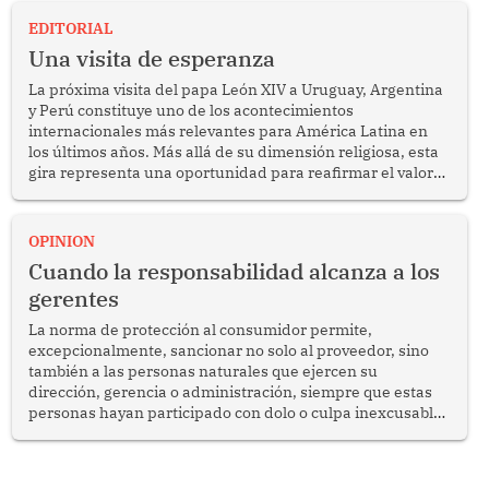
EDITORIAL
Una visita de esperanza
La próxima visita del papa León XIV a Uruguay, Argentina
y Perú constituye uno de los acontecimientos
internacionales más relevantes para América Latina en
los últimos años. Más allá de su dimensión religiosa, esta
gira representa una oportunidad para reafirmar el valor
del diálogo, fortalecer los vínculos entre los pueblos y
proyectar una imagen de cooperación en una región que
enfrenta desafíos en materia de desarrollo, cohesión
OPINION
social y gobernabilidad.
Cuando la responsabilidad alcanza a los
gerentes
La norma de protección al consumidor permite,
excepcionalmente, sancionar no solo al proveedor, sino
también a las personas naturales que ejercen su
dirección, gerencia o administración, siempre que estas
personas hayan participado con dolo o culpa inexcusable
en el planeamiento, la realización o la ejecución de la
infracción. En un caso reciente, Indecopi sancionó al
gerente de un proveedor de servicios de entretenimiento