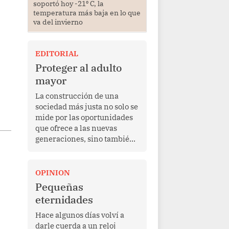
soportó hoy -21⁰ C, la
temperatura más baja en lo que
va del invierno
EDITORIAL
Proteger al adulto
mayor
La construcción de una
sociedad más justa no solo se
mide por las oportunidades
que ofrece a las nuevas
generaciones, sino también
por la manera en que
protege a quienes, después
de una vida de esfuerzo y
OPINION
trabajo, afrontan la vejez en
Pequeñas
condiciones de
eternidades
vulnerabilidad. El anuncio
formulado por la presidenta
Hace algunos días volví a
de la república, Keiko
darle cuerda a un reloj