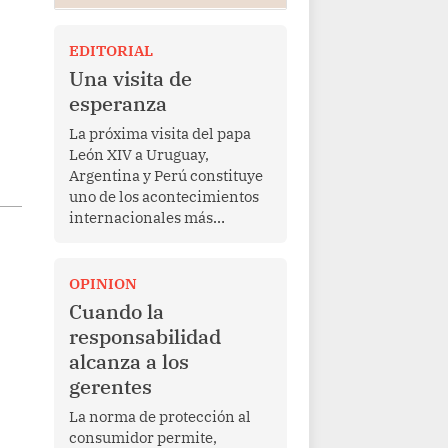
EDITORIAL
Una visita de
esperanza
La próxima visita del papa
León XIV a Uruguay,
Argentina y Perú constituye
uno de los acontecimientos
internacionales más
relevantes para América
Latina en los últimos años.
Más allá de su dimensión
OPINION
religiosa, esta gira
Cuando la
representa una oportunidad
responsabilidad
para reafirmar el valor del
alcanza a los
diálogo, fortalecer los
gerentes
vínculos entre los pueblos y
proyectar una imagen de
La norma de protección al
cooperación en una región
consumidor permite,