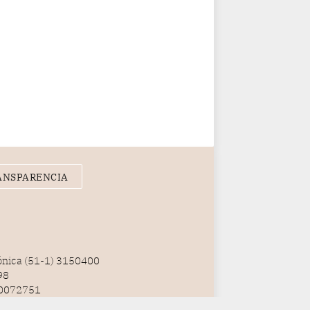
ANSPARENCIA
fónica (51-1) 3150400
98
100072751