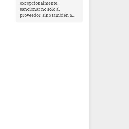
que enfrenta desafíos en
excepcionalmente,
materia de desarrollo,
sancionar no solo al
cohesión social y
proveedor, sino también a
gobernabilidad.
las personas naturales que
ejercen su dirección,
gerencia o administración,
siempre que estas personas
hayan participado con dolo o
culpa inexcusable en el
planeamiento, la realización
o la ejecución de la
infracción. En un caso
reciente, Indecopi sancionó
al gerente de un proveedor
de servicios de
entretenimiento por la
frustrada realización de un
meet and greet con Lionel
Messi, cuya presencia fue
ofrecida, a su vez, por el
gerente de la empresa