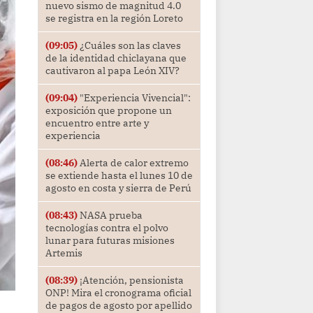
nuevo sismo de magnitud 4.0
se registra en la región Loreto
(09:05)
¿Cuáles son las claves
de la identidad chiclayana que
cautivaron al papa León XIV?
(09:04)
"Experiencia Vivencial":
exposición que propone un
encuentro entre arte y
experiencia
(08:46)
Alerta de calor extremo
se extiende hasta el lunes 10 de
agosto en costa y sierra de Perú
(08:43)
NASA prueba
tecnologías contra el polvo
lunar para futuras misiones
Artemis
(08:39)
¡Atención, pensionista
ONP! Mira el cronograma oficial
de pagos de agosto por apellido