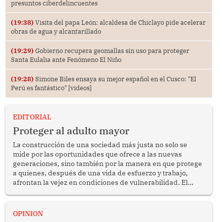
presuntos ciberdelincuentes
(19:38)
Visita del papa León: alcaldesa de Chiclayo pide acelerar
obras de agua y alcantarillado
(19:29)
Gobierno recupera geomallas sin uso para proteger
Santa Eulalia ante Fenómeno El Niño
(19:28)
Simone Biles ensaya su mejor español en el Cusco: "El
Perú es fantástico" [videos]
EDITORIAL
Proteger al adulto mayor
La construcción de una sociedad más justa no solo se
mide por las oportunidades que ofrece a las nuevas
generaciones, sino también por la manera en que protege
a quienes, después de una vida de esfuerzo y trabajo,
afrontan la vejez en condiciones de vulnerabilidad. El
anuncio formulado por la presidenta de la república,
Keiko Fujimori, de incrementar de 350 a 700 soles
bimestrales el subsidio que reciben los beneficiarios del
OPINION
programa Pensión 65 abre una oportunidad para