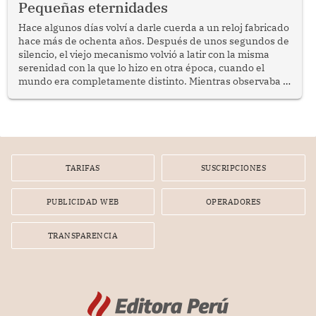
Pequeñas eternidades
reflexionar sobre la importancia de fortalecer las políticas
públicas dirigidas a los adultos mayores en pobreza.
Hace algunos días volví a darle cuerda a un reloj fabricado
hace más de ochenta años. Después de unos segundos de
silencio, el viejo mecanismo volvió a latir con la misma
serenidad con la que lo hizo en otra época, cuando el
mundo era completamente distinto. Mientras observaba el
lento movimiento de sus agujas pensé que algunas cosas
poseen una misteriosa capacidad para sobrevivir al
tiempo.
TARIFAS
SUSCRIPCIONES
PUBLICIDAD WEB
OPERADORES
TRANSPARENCIA