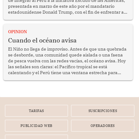
de integrar al Perú a la iniciativa Escudo de las Américas,
presentada en marzo de este año por el mandatario
estadounidense Donald Trump, con el fin de enfrentar al
crimen transnacional organizado y al tráfico de drogas.
OPINION
Cuando el océano avisa
El Niño no llega de improviso. Antes de que una quebrada
se desborde, una comunidad quede aislada o una faena
de pesca vuelva con las redes vacías, el océano avisa. Hoy
las señales son claras: el Pacífico tropical se está
calentando y el Perú tiene una ventana estrecha para
prepararse.
TARIFAS
SUSCRIPCIONES
PUBLICIDAD WEB
OPERADORES