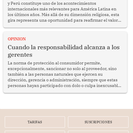
y Perú constituye uno de los acontecimientos
internacionales más relevantes para América Latina en
los últimos años. Más allá de su dimensión religiosa, esta
gira representa una oportunidad para reafirmar el valor
del diálogo, fortalecer los vínculos entre los pueblos y
proyectar una imagen de cooperación en una región que
enfrenta desafíos en materia de desarrollo, cohesión
OPINION
social y gobernabilidad.
Cuando la responsabilidad alcanza a los
gerentes
La norma de protección al consumidor permite,
excepcionalmente, sancionar no solo al proveedor, sino
también a las personas naturales que ejercen su
dirección, gerencia o administración, siempre que estas
personas hayan participado con dolo o culpa inexcusable
en el planeamiento, la realización o la ejecución de la
infracción. En un caso reciente, Indecopi sancionó al
gerente de un proveedor de servicios de entretenimiento
por la frustrada realización de un meet and greet con
Lionel Messi, cuya presencia fue ofrecida, a su vez, por el
gerente de la empresa promotora en una entrevista
TARIFAS
SUSCRIPCIONES
radial.