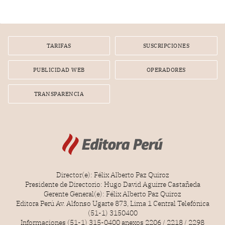
infracción. En un caso reciente, Indecopi sancionó al
gerente de un proveedor de servicios de entretenimiento
por la frustrada realización de un meet and greet con
Lionel Messi, cuya presencia fue ofrecida, a su vez, por el
gerente de la empresa promotora en una entrevista
TARIFAS
SUSCRIPCIONES
radial.
PUBLICIDAD WEB
OPERADORES
TRANSPARENCIA
Director(e): Félix Alberto Paz Quiroz
Presidente de Directorio: Hugo David Aguirre Castañeda
Gerente General(e): Félix Alberto Paz Quiroz
Editora Perú Av. Alfonso Ugarte 873, Lima 1 Central Telefónica
(51-1) 3150400
Informaciones (51-1) 315-0400 anexos 2206 / 2218 / 2298