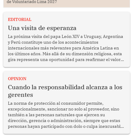
de Voluntariado Lima 2027
EDITORIAL
Una visita de esperanza
La próxima visita del papa León XIV a Uruguay, Argentina
y Perú constituye uno de los acontecimientos
internacionales más relevantes para América Latina en
los últimos años. Más allá de su dimensión religiosa, esta
gira representa una oportunidad para reafirmar el valor
del diálogo, fortalecer los vínculos entre los pueblos y
proyectar una imagen de cooperación en una región que
enfrenta desafíos en materia de desarrollo, cohesión
OPINION
social y gobernabilidad.
Cuando la responsabilidad alcanza a los
gerentes
La norma de protección al consumidor permite,
excepcionalmente, sancionar no solo al proveedor, sino
también a las personas naturales que ejercen su
dirección, gerencia o administración, siempre que estas
personas hayan participado con dolo o culpa inexcusable
en el planeamiento, la realización o la ejecución de la