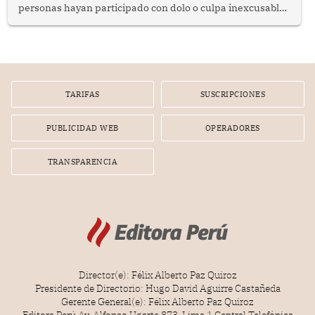
personas hayan participado con dolo o culpa inexcusable
en el planeamiento, la realización o la ejecución de la
infracción. En un caso reciente, Indecopi sancionó al
gerente de un proveedor de servicios de entretenimiento
por la frustrada realización de un meet and greet con
Lionel Messi, cuya presencia fue ofrecida, a su vez, por el
gerente de la empresa promotora en una entrevista
TARIFAS
SUSCRIPCIONES
radial.
PUBLICIDAD WEB
OPERADORES
TRANSPARENCIA
Director(e): Félix Alberto Paz Quiroz
Presidente de Directorio: Hugo David Aguirre Castañeda
Gerente General(e): Félix Alberto Paz Quiroz
Editora Perú Av. Alfonso Ugarte 873, Lima 1 Central Telefónica