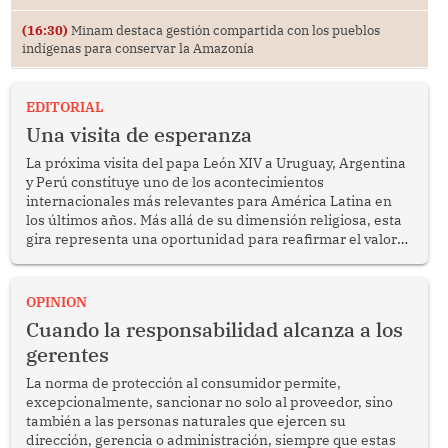
(16:30)
Minam destaca gestión compartida con los pueblos
indígenas para conservar la Amazonía
EDITORIAL
Una visita de esperanza
La próxima visita del papa León XIV a Uruguay, Argentina
y Perú constituye uno de los acontecimientos
internacionales más relevantes para América Latina en
los últimos años. Más allá de su dimensión religiosa, esta
gira representa una oportunidad para reafirmar el valor
del diálogo, fortalecer los vínculos entre los pueblos y
proyectar una imagen de cooperación en una región que
enfrenta desafíos en materia de desarrollo, cohesión
OPINION
social y gobernabilidad.
Cuando la responsabilidad alcanza a los
gerentes
La norma de protección al consumidor permite,
excepcionalmente, sancionar no solo al proveedor, sino
también a las personas naturales que ejercen su
dirección, gerencia o administración, siempre que estas