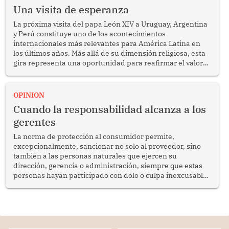
Una visita de esperanza
La próxima visita del papa León XIV a Uruguay, Argentina
y Perú constituye uno de los acontecimientos
internacionales más relevantes para América Latina en
los últimos años. Más allá de su dimensión religiosa, esta
gira representa una oportunidad para reafirmar el valor
del diálogo, fortalecer los vínculos entre los pueblos y
proyectar una imagen de cooperación en una región que
enfrenta desafíos en materia de desarrollo, cohesión
OPINION
social y gobernabilidad.
Cuando la responsabilidad alcanza a los
gerentes
La norma de protección al consumidor permite,
excepcionalmente, sancionar no solo al proveedor, sino
también a las personas naturales que ejercen su
dirección, gerencia o administración, siempre que estas
personas hayan participado con dolo o culpa inexcusable
en el planeamiento, la realización o la ejecución de la
infracción. En un caso reciente, Indecopi sancionó al
gerente de un proveedor de servicios de entretenimiento
por la frustrada realización de un meet and greet con
Lionel Messi, cuya presencia fue ofrecida, a su vez, por el