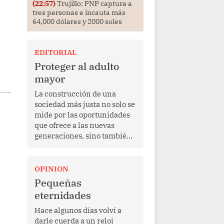
(22:57)
Trujillo: PNP captura a
tres personas e incauta más
64,000 dólares y 2000 soles
EDITORIAL
Proteger al adulto
mayor
La construcción de una
sociedad más justa no solo se
mide por las oportunidades
que ofrece a las nuevas
generaciones, sino también
por la manera en que
protege a quienes, después
de una vida de esfuerzo y
OPINION
trabajo, afrontan la vejez en
Pequeñas
condiciones de
eternidades
vulnerabilidad. El anuncio
formulado por la presidenta
Hace algunos días volví a
de la república, Keiko
darle cuerda a un reloj